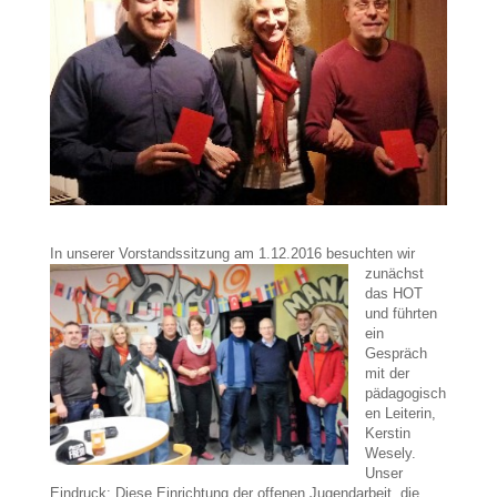
In unserer Vorstandssitzung am 1.12.2016 besuchten
wir
zunächst
das HOT
und führten
ein
Gespräch
mit der
pädagogisch
en Le
iterin,
Kerstin
Wesely.
Unser
Eindruck: Diese Einrichtung der offenen Jugen
darbeit, die