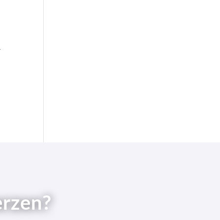
r
erzen?