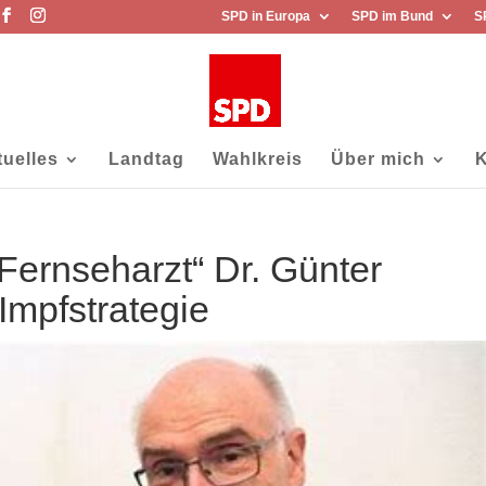
SPD in Europa
SPD im Bund
S
tuelles
Landtag
Wahlkreis
Über mich
K
Fernseharzt“ Dr. Günter
Impfstrategie