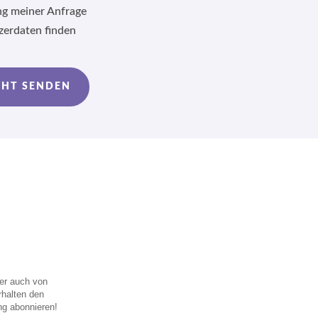
ng meiner Anfrage
zerdaten finden
CHT SENDEN
er auch von
rhalten den
ng abonnieren!