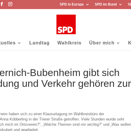
SPD in Europa
SPD im Bund
S
tuelles
Landtag
Wahlkreis
Über mich
K
ernich-Bubenheim gibt sich
ldung und Verkehr gehören zu
eim haben sich zu einer Klausurtagung im Wahlkreisbüro der
Anna Köbberling in der Trierer Straße getroffen. Viele Stunden wurde sehr
ich mich im Ortsverein?“, „Welche Themen sind mir wichtig?“ und „Was wolle
kutiert und gearbeitet
.