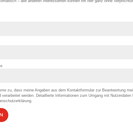
tomatisch – alle anderen Interessierten können ihn hier ganz ohne Verpflichtu
se
mme zu, dass meine Angaben aus dem Kontaktformular zur Beantwortung mei
 verarbeitet werden. Detaillierte Informationen zum Umgang mit Nutzerdaten f
enschutzerklärung.
N