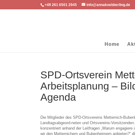
+49 261 6501 2945
info@annakoebberling.de
Home
Ak
SPD-Ortsverein Mett
Arbeitsplanung – Bi
Agenda
Die Mitglieder des SPD-
Ortsvereins Metternich-
Bubenh
Landtagsabgeord-
neten und Ortsvereins-
Vorsitzenden 
konzentriert anhand der Leitfragen „Warum engagiere 
wir den Metternichern und Bubenheimern anbieten?“ dis