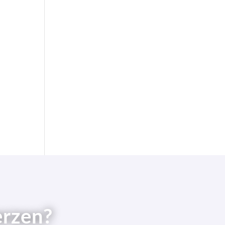
s
erzen?