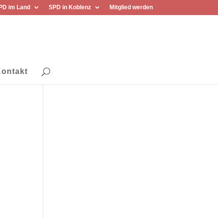
PD im Land
SPD in Koblenz
Mitglied werden
ontakt
r
n