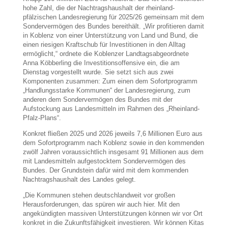
hohe Zahl, die der Nachtragshaushalt der rheinland-
pfälzischen Landesregierung für 2025/26 gemeinsam mit dem
Sondervermögen des Bundes bereithält. „Wir profitieren damit
in Koblenz von einer Unterstützung von Land und Bund, die
einen riesigen Kraftschub für Investitionen in den Alltag
ermöglicht,“ ordnete die Koblenzer Landtagsabgeordnete
Anna Köbberling die Investitionsoffensive ein, die am
Dienstag vorgestellt wurde. Sie setzt sich aus zwei
Komponenten zusammen: Zum einen dem Sofortprogramm
„Handlungsstarke Kommunen“ der Landesregierung, zum
anderen dem Sondervermögen des Bundes mit der
Aufstockung aus Landesmitteln im Rahmen des „Rheinland-
Pfalz-Plans“.
Konkret fließen 2025 und 2026 jeweils 7,6 Millionen Euro aus
dem Sofortprogramm nach Koblenz sowie in den kommenden
zwölf Jahren voraussichtlich insgesamt 91 Millionen aus dem
mit Landesmitteln aufgestocktem Sondervermögen des
Bundes. Der Grundstein dafür wird mit dem kommenden
Nachtragshaushalt des Landes gelegt.
„Die Kommunen stehen deutschlandweit vor großen
Herausforderungen, das spüren wir auch hier. Mit den
angekündigten massiven Unterstützungen können wir vor Ort
konkret in die Zukunftsfähigkeit investieren. Wir können Kitas