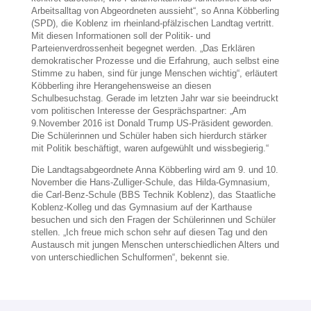
Arbeitsalltag von Abgeordneten aussieht“, so Anna Köbberling
(SPD), die Koblenz im rheinland-pfälzischen Landtag vertritt.
Mit diesen Informationen soll der Politik- und
Parteienverdrossenheit begegnet werden. „Das Erklären
demokratischer Prozesse und die Erfahrung, auch selbst eine
Stimme zu haben, sind für junge Menschen wichtig“, erläutert
Köbberling ihre Herangehensweise an diesen
Schulbesuchstag. Gerade im letzten Jahr war sie beeindruckt
vom politischen Interesse der Gesprächspartner: „Am
9.November 2016 ist Donald Trump US-Präsident geworden.
Die Schülerinnen und Schüler haben sich hierdurch stärker
mit Politik beschäftigt, waren aufgewühlt und wissbegierig.“
Die Landtagsabgeordnete Anna Köbberling wird am 9. und 10.
November die Hans-Zulliger-Schule, das Hilda-Gymnasium,
die Carl-Benz-Schule (BBS Technik Koblenz), das Staatliche
Koblenz-Kolleg und das Gymnasium auf der Karthause
besuchen und sich den Fragen der Schülerinnen und Schüler
stellen. „Ich freue mich schon sehr auf diesen Tag und den
Austausch mit jungen Menschen unterschiedlichen Alters und
von unterschiedlichen Schulformen“, bekennt sie.