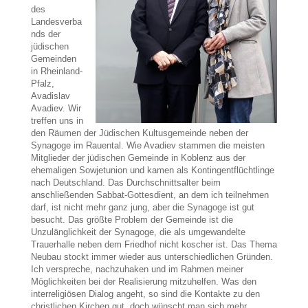
des
Landesverba
nds der
jüdischen
Gemeinden
in Rheinland-
Pfalz,
Avadislav
Avadiev. Wir
treffen uns in
den Räumen der Jüdischen Kultusgemeinde neben der
Synagoge im Rauental. Wie Avadiev stammen die meisten
Mitglieder der jüdischen Gemeinde in Koblenz aus der
ehemaligen Sowjetunion und kamen als Kontingentflüchtlinge
nach Deutschland. Das Durchschnittsalter beim
anschließenden Sabbat-Gottesdient, an dem ich teilnehmen
darf, ist nicht mehr ganz jung, aber die Synagoge ist gut
besucht. Das größte Problem der Gemeinde ist die
Unzulänglichkeit der Synagoge, die als umgewandelte
Trauerhalle neben dem Friedhof nicht koscher ist. Das Thema
Neubau stockt immer wieder aus unterschiedlichen Gründen.
Ich verspreche, nachzuhaken und im Rahmen meiner
Möglichkeiten bei der Realisierung mitzuhelfen. Was den
interreligiösen Dialog angeht, so sind die Kontakte zu den
christlichen Kirchen gut, doch wünscht man sich mehr