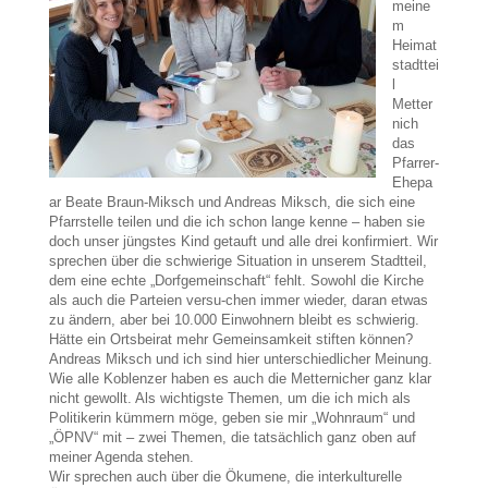
meine
m
Heimat
stadttei
l
Metter
nich
das
Pfarrer-
Ehepa
ar Beate Braun-Miksch und Andreas Miksch, die sich eine
Pfarrstelle teilen und die ich schon lange kenne – haben sie
doch unser jüngstes Kind getauft und alle drei konfirmiert. Wir
sprechen über die schwierige Situation in unserem Stadtteil,
dem eine echte „Dorfgemeinschaft“ fehlt. Sowohl die Kirche
als auch die Parteien versu-chen immer wieder, daran etwas
zu ändern, aber bei 10.000 Einwohnern bleibt es schwierig.
Hätte ein Ortsbeirat mehr Gemeinsamkeit stiften können?
Andreas Miksch und ich sind hier unterschiedlicher Meinung.
Wie alle Koblenzer haben es auch die Metternicher ganz klar
nicht gewollt. Als wichtigste Themen, um die ich mich als
Politikerin kümmern möge, geben sie mir „Wohnraum“ und
„ÖPNV“ mit – zwei Themen, die tatsächlich ganz oben auf
meiner Agenda stehen.
Wir sprechen auch über die Ökumene, die interkulturelle