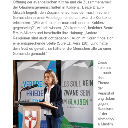
Öffnung der evangelischen Kirche und die Zusammenarbeit
der Glaubensgemeinschaften in Koblenz. Beate Braun-
Miksch begrüßt den Zusammenschluss der muslimischen
Gemeinden in einer Arbeitsgemeinschaft, was die Kontakte
erleichtere. „Wie weit toleriert man sich denn in Koblenz
gegenseitig?“, will ich wissen. „Vollkommen“, berichtet Beate
Braun-Miksch und beschreibt ihre Haltung: „Andere
Religionen sind auch gottgegeben.“ Auch im Koran finde sich
eine entsprechende Stelle (Sure 11: Vers 118): „Und hätte
dein Gott es gewollt, so hätte er die Menschen alle zu einer
Gemeinde gemacht.“
Diese
Toleranz
ist auch
das
Thema
der
Veranstalt
ung „Islam
gegen
Rassismu
s“ der
Ahmadiyy
a Muslim