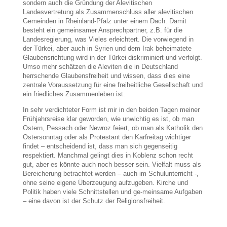
sondern auch die Gründung der Alevitischen
Landesvertretung als Zusammenschluss aller alevitischen
Gemeinden in Rheinland-Pfalz unter einem Dach. Damit
besteht ein gemeinsamer Ansprechpartner, z.B. für die
Landesregierung, was Vieles erleichtert. Die vorwiegend in
der Türkei, aber auch in Syrien und dem Irak beheimatete
Glaubensrichtung wird in der Türkei diskriminiert und verfolgt.
Umso mehr schätzen die Aleviten die in Deutschland
herrschende Glaubensfreiheit und wissen, dass dies eine
zentrale Voraussetzung für eine freiheitliche Gesellschaft und
ein friedliches Zusammenleben ist.
In sehr verdichteter Form ist mir in den beiden Tagen meiner
Frühjahrsreise klar geworden, wie unwichtig es ist, ob man
Ostern, Pessach oder Newroz feiert, ob man als Katholik den
Ostersonntag oder als Protestant den Karfreitag wichtiger
findet – entscheidend ist, dass man sich gegenseitig
respektiert. Manchmal gelingt dies in Koblenz schon recht
gut, aber es könnte auch noch besser sein. Vielfalt muss als
Bereicherung betrachtet werden – auch im Schulunterricht -,
ohne seine eigene Überzeugung aufzugeben. Kirche und
Politik haben viele Schnittstellen und ge-meinsame Aufgaben
– eine davon ist der Schutz der Religionsfreiheit.