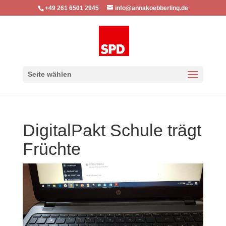
+49 261 6501 2945
info@annakoebberling.de
Seite wählen
DigitalPakt Schule trägt
Früchte