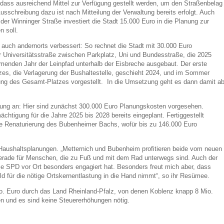
, dass ausreichend Mittel zur Verfügung gestellt werden, um den Straßenbelag
sschreibung dazu ist nach Mitteilung der Verwaltung bereits erfolgt. Auch
 der Winninger Straße investiert die Stadt 15.000 Euro in die Planung zur
n soll.
auch andernorts verbessert: So rechnet die Stadt mit 30.000 Euro
er Universitätsstraße zwischen Parkplatz, Uni und Bundesstraße, die 2025
menden Jahr der Leinpfad unterhalb der Eisbreche ausgebaut. Der erste
zes, die Verlagerung der Bushaltestelle, geschieht 2024, und im Sommer
ung des Gesamt-Platzes vorgestellt. In die Umsetzung geht es dann damit a
tung an: Hier sind zunächst 300.000 Euro Planungskosten vorgesehen.
ächtigung für die Jahre 2025 bis 2028 bereits eingeplant. Fertiggestellt
e Renaturierung des Bubenheimer Bachs, wofür bis zu 146.000 Euro
 Haushaltsplanungen. „Metternich und Bubenheim profitieren beide vom neuen
 gerade für Menschen, die zu Fuß und mit dem Rad unterwegs sind. Auch der
ie SPD vor Ort besonders engagiert hat. Besonders freut mich aber, dass
d für die nötige Ortskernentlastung in die Hand nimmt“, so ihr Resümee.
o. Euro durch das Land Rheinland-Pfalz, von denen Koblenz knapp 8 Mio.
en und es sind keine Steuererhöhungen nötig.