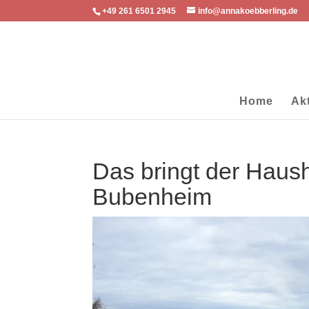
+49 261 6501 2945
info@annakoebberling.de
Home
Ak
Das bringt der Haush
Bubenheim