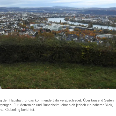
tag den Haushalt für das kommende Jahr verabschiedet. Über tausend Seiten
rgnügen. Für Metternich und Bubenheim lohnt sich jedoch ein näherer Blick,
na Köbberling berichtet.