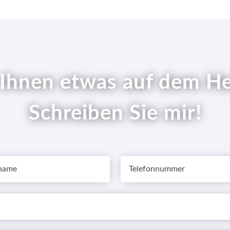
 Ihnen etwas auf dem H
Schreiben Sie mir!