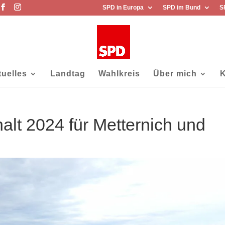
SPD in Europa
SPD im Bund
S
tuelles
Landtag
Wahlkreis
Über mich
K
alt 2024 für Metternich und