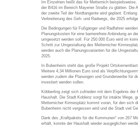
Im Einzelnen heißt das für Metternich beispielsweise
der B416 im Bereich Mayener Straße zu glätten. Die Au
der zweite Teil der Nordtangente wird geplant. Entlang
Verbreiterung des Geh- und Radwegs, die 2025 erfolge
Die Bedingungen für Fußgänger und Radfahrer werden 
Planungskosten für eine barrierefreie Anbindung an d
umgesetzt werden soll. Für 250.000 Euro wird im kom
Schritt zur Umgestaltung des Metternicher Kirmesplat
werden auch die Planungsvarianten für die Umgestalt
2025.
In Bubenheim steht das große Projekt Ortskernentlas
Weitere 4,34 Millionen Euro sind als Verpflichtungserm
werden zudem die Planungen und Grunderwerbe für di
investiert werden sollen.
Köbberling zeigt sich zufrieden mit dem Ergebnis der
Haushalt. Die Stadt Koblenz sorgt für intakte Wege,
Metternicher Kirmesplatz kommt voran, für den sich d
Bubenheim nicht vergessen wird und die Stadt viel Gel
Dank des „Kraftpakets für die Kommunen“ von 267 Mi
erhält, konnte der Haushalt wieder ausgeglichen werd