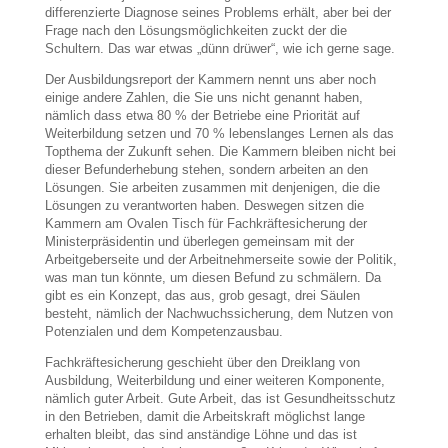
differenzierte Diagnose seines Problems erhält, aber bei der
Frage nach den Lösungsmöglichkeiten zuckt der die
Schultern. Das war etwas „dünn drüwer“, wie ich gerne sage.
Der Ausbildungsreport der Kammern nennt uns aber noch
einige andere Zahlen, die Sie uns nicht genannt haben,
nämlich dass etwa 80 % der Betriebe eine Priorität auf
Weiterbildung setzen und 70 % lebenslanges Lernen als das
Topthema der Zukunft sehen. Die Kammern bleiben nicht bei
dieser Befunderhebung stehen, sondern arbeiten an den
Lösungen. Sie arbeiten zusammen mit denjenigen, die die
Lösungen zu verantworten haben. Deswegen sitzen die
Kammern am Ovalen Tisch für Fachkräftesicherung der
Ministerpräsidentin und überlegen gemeinsam mit der
Arbeitgeberseite und der Arbeitnehmerseite sowie der Politik,
was man tun könnte, um diesen Befund zu schmälern. Da
gibt es ein Konzept, das aus, grob gesagt, drei Säulen
besteht, nämlich der Nachwuchssicherung, dem Nutzen von
Potenzialen und dem Kompetenzausbau.
Fachkräftesicherung geschieht über den Dreiklang von
Ausbildung, Weiterbildung und einer weiteren Komponente,
nämlich guter Arbeit. Gute Arbeit, das ist Gesundheitsschutz
in den Betrieben, damit die Arbeitskraft möglichst lange
erhalten bleibt, das sind anständige Löhne und das ist