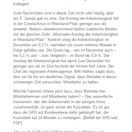
Kollegen!
Gute Nachrichten sind in dieser Zeit nicht sehr häufig, aber
am 5. Januar gab es eine: Der Anstieg der Arbeitslosigkeit fiel
in der Corona-Krise in Rheinland-Pfalz geringer aus als
erwartet. Nahezu übereinstimmend titelten zahlreiche Medien
mit der gleichen Zeile:
„Minimaler Anstieg der Arbeitslosigkeit
in Rheinland-Pfalz.“
Konkret stieg die Arbeitslosigkeit im
Dezember um 0,3 %, nachdem sie zuvor mehrere Monate in
Folge gefallen war. Die Quote lag – wie im November auch –
bei 5,1 % und – zum Vergleich – im Bund bei 5,9 %. Der
Anstieg der Arbeitslosigkeit fiel damit zum Dezember hin
geringer aus als im Durchschnitt der letzten fünf Jahre. Der
Chef der regionalen Arbeitsagentur, Willi Hüther, sagte dazu,
dies sei für ihn ein deutliches Signal, dass Betriebe in dieser
schwierigen Zeit versuchten, Mitarbeiter zu halten.
Welche Faktoren führen jetzt dazu, dass Betriebe ihre
Mitarbeiterinnen und Mitarbeiter halten? – Das wesentliche
Instrument, das den Arbeitsmarkt in der jetzigen Krise
zusammenhält, ist ganz sicher die Kurzarbeit. Es ist gut,
dass die SPD auf Bundesebene dafür gekämpft hat, die
Kurzarbeit auf 24 Monate zu verlängern. (Beifall bei SPD und
FDP)