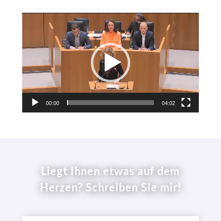
Video-
Player
00:00
04:02
Liegt Ihnen etwas auf dem
Herzen? Schreiben Sie mir!